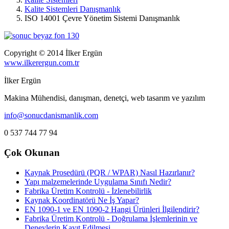
Kalite Sistemleri Danışmanlık
ISO 14001 Çevre Yönetim Sistemi Danışmanlık
Copyright © 2014 İlker Ergün
www.ilkerergun.com.tr
İlker Ergün
Makina Mühendisi, danışman, denetçi, web tasarım ve yazılım
info@sonucdanismanlik.com
0 537 744 77 94
Çok Okunan
Kaynak Prosedürü (PQR / WPAR) Nasıl Hazırlanır?
Yapı malzemelerinde Uygulama Sınıfı Nedir?
Fabrika Üretim Kontrolü - İzlenebilirlik
Kaynak Koordinatörü Ne İş Yapar?
EN 1090-1 ve EN 1090-2 Hangi Ürünleri İlgilendirir?
Fabrika Üretim Kontrolü - Doğrulama İşlemlerinin ve
Deneylerin Kayıt Edilmesi