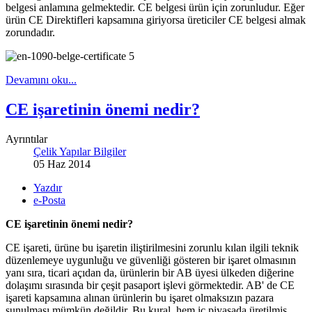
belgesi anlamına gelmektedir. CE belgesi ürün için zorunludur. Eğer
ürün CE Direktifleri kapsamına giriyorsa üreticiler CE belgesi almak
zorundadır.
Devamını oku...
CE işaretinin önemi nedir?
Ayrıntılar
Çelik Yapılar Bilgiler
05 Haz 2014
Yazdır
e-Posta
CE işaretinin önemi nedir?
CE işareti, ürüne bu işaretin iliştirilmesini zorunlu kılan ilgili teknik
düzenlemeye uygunluğu ve güvenliği gösteren bir işaret olmasının
yanı sıra, ticari açıdan da, ürünlerin bir AB üyesi ülkeden diğerine
dolaşımı sırasında bir çeşit pasaport işlevi görmektedir. AB' de CE
işareti kapsamına alınan ürünlerin bu işaret olmaksızın pazara
sunulması mümkün değildir. Bu kural, hem iç piyasada üretilmiş