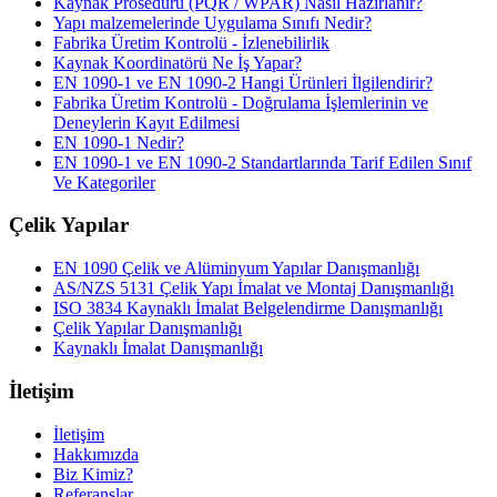
Kaynak Prosedürü (PQR / WPAR) Nasıl Hazırlanır?
Yapı malzemelerinde Uygulama Sınıfı Nedir?
Fabrika Üretim Kontrolü - İzlenebilirlik
Kaynak Koordinatörü Ne İş Yapar?
EN 1090-1 ve EN 1090-2 Hangi Ürünleri İlgilendirir?
Fabrika Üretim Kontrolü - Doğrulama İşlemlerinin ve
Deneylerin Kayıt Edilmesi
EN 1090-1 Nedir?
EN 1090-1 ve EN 1090-2 Standartlarında Tarif Edilen Sınıf
Ve Kategoriler
Çelik Yapılar
EN 1090 Çelik ve Alüminyum Yapılar Danışmanlığı
AS/NZS 5131 Çelik Yapı İmalat ve Montaj Danışmanlığı
ISO 3834 Kaynaklı İmalat Belgelendirme Danışmanlığı
Çelik Yapılar Danışmanlığı
Kaynaklı İmalat Danışmanlığı
İletişim
İletişim
Hakkımızda
Biz Kimiz?
Referanslar