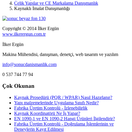
Çelik Yapılar ve CE Markalama Danışmanlık
Kaynaklı İmalat Danışmanlığı
Copyright © 2014 İlker Ergün
www.ilkerergun.com.tr
İlker Ergün
Makina Mühendisi, danışman, denetçi, web tasarım ve yazılım
info@sonucdanismanlik.com
0 537 744 77 94
Çok Okunan
Kaynak Prosedürü (PQR / WPAR) Nasıl Hazırlanır?
Yapı malzemelerinde Uygulama Sınıfı Nedir?
Fabrika Üretim Kontrolü - İzlenebilirlik
Kaynak Koordinatörü Ne İş Yapar?
EN 1090-1 ve EN 1090-2 Hangi Ürünleri İlgilendirir?
Fabrika Üretim Kontrolü - Doğrulama İşlemlerinin ve
Deneylerin Kayıt Edilmesi